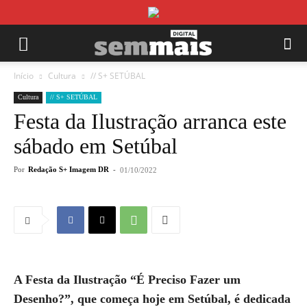
Início
Cultura
// S+ SETÚBAL
Cultura
// S+ SETÚBAL
Festa da Ilustração arranca este
sábado em Setúbal
Por
Redação S+ Imagem DR
-
01/10/2022
A Festa da Ilustração “É Preciso Fazer um
Desenho?”, que começa hoje em Setúbal, é dedicada