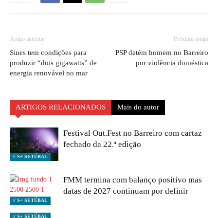
Artigo anterior
Próximo artigo
Sines tem condições para
PSP detém homem no Barreiro
produzir “dois gigawatts” de
por violência doméstica
energia renovável no mar
ARTIGOS RELACIONADOS
Mais do autor
Festival Out.Fest no Barreiro com cartaz
fechado da 22.ª edição
// S+ SETÚBAL
FMM termina com balanço positivo mas
datas de 2027 continuam por definir
// S+ SETÚBAL
// S+ SETÚBAL