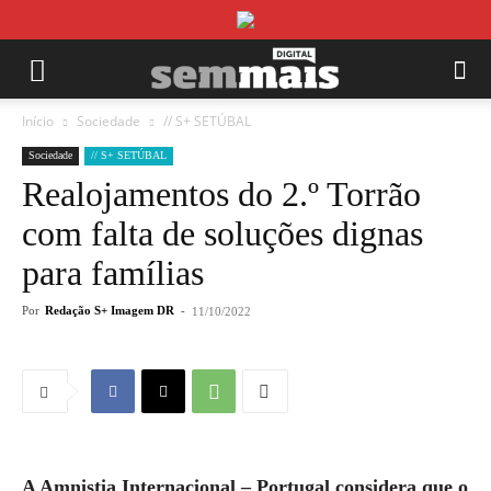
Início
Sociedade
// S+ SETÚBAL
Sociedade
// S+ SETÚBAL
Realojamentos do 2.º Torrão
com falta de soluções dignas
para famílias
Por
Redação S+ Imagem DR
-
11/10/2022
A Amnistia Internacional – Portugal considera que o