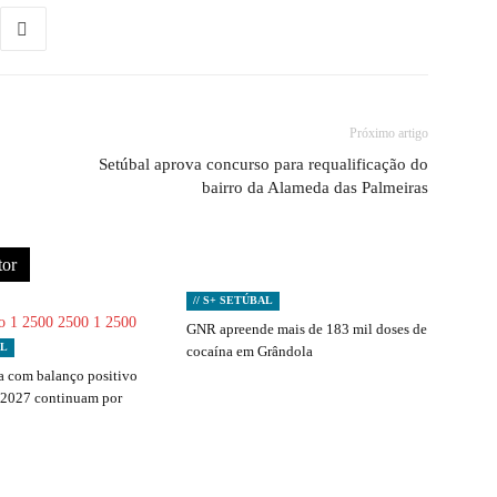
Próximo artigo
Setúbal aprova concurso para requalificação do
bairro da Alameda das Palmeiras
tor
// S+ SETÚBAL
GNR apreende mais de 183 mil doses de
AL
cocaína em Grândola
 com balanço positivo
 2027 continuam por