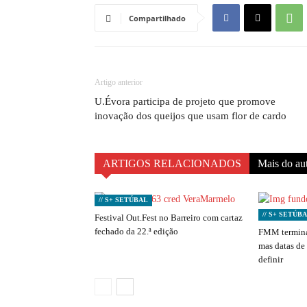
Compartilhado
Artigo anterior
U.Évora participa de projeto que promove
inovação dos queijos que usam flor de cardo
ARTIGOS RELACIONADOS
Mais do au
// S+ SETÚBAL
// S+ SETÚB
Festival Out.Fest no Barreiro com cartaz
fechado da 22.ª edição
FMM termina
mas datas de
definir