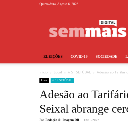
Quinta-feira, Agosto 6, 2026
S+
ELEIÇÕES
COVID-19
SOCIEDADE
Início
Local
// S+ SETÚBAL
Adesão ao Tarifário
Local
// S+ SETÚBAL
Adesão ao Tarifár
Seixal abrange cer
Por
Redação S+ Imagem DR
-
13/10/2022