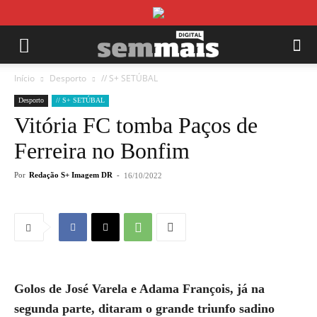
Início
Desporto
// S+ SETÚBAL
Desporto
// S+ SETÚBAL
Vitória FC tomba Paços de
Ferreira no Bonfim
Por
Redação S+ Imagem DR
-
16/10/2022
Golos de José Varela e Adama François, já na
segunda parte, ditaram o grande triunfo sadino