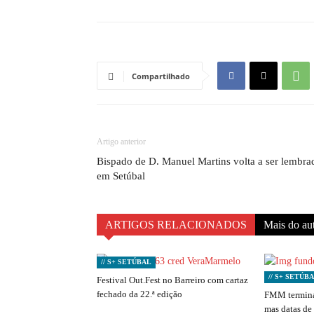
Compartilhado
Artigo anterior
Bispado de D. Manuel Martins volta a ser lembra
em Setúbal
ARTIGOS RELACIONADOS
Mais do au
// S+ SETÚBAL
// S+ SETÚB
Festival Out.Fest no Barreiro com cartaz
fechado da 22.ª edição
FMM termina
mas datas de