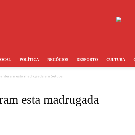
LOCAL
POLÍTICA
NEGÓCIOS
DESPORTO
CULTURA
s arderam esta madrugada em Setúbal
eram esta madrugada