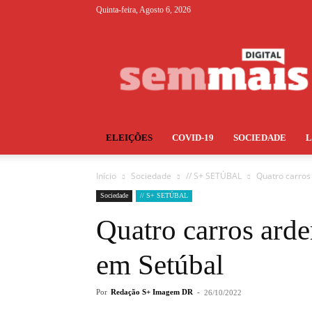
Quinta-feira, Agosto 6, 2026
S+
ELEIÇÕES
COVID-19
SOCIEDADE
Início
Sociedade
// S+ SETÚBAL
Quatro carro
Sociedade
// S+ SETÚBAL
Quatro carros ard
em Setúbal
Por
Redação S+ Imagem DR
-
26/10/2022