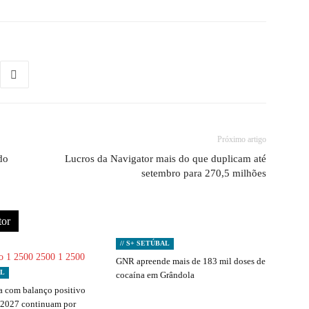
Próximo artigo
do
Lucros da Navigator mais do que duplicam até
setembro para 270,5 milhões
tor
// S+ SETÚBAL
GNR apreende mais de 183 mil doses de
AL
cocaína em Grândola
 com balanço positivo
 2027 continuam por