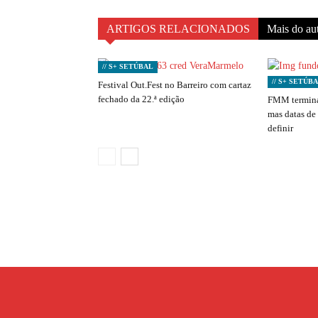
ARTIGOS RELACIONADOS
Mais do au
// S+ SETÚBAL
// S+ SETÚB
Festival Out.Fest no Barreiro com cartaz
fechado da 22.ª edição
FMM termina
mas datas de
definir