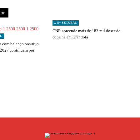
tor
// S+ SETÚBAL
GNR apreende mais de 183 mil doses de
AL
cocaína em Grândola
 com balanço positivo
 2027 continuam por