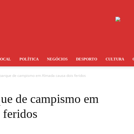
LOCAL
POLÍTICA
NEGÓCIOS
DESPORTO
CULTURA
parque de campismo em Almada causa dois feridos
que de campismo em
 feridos