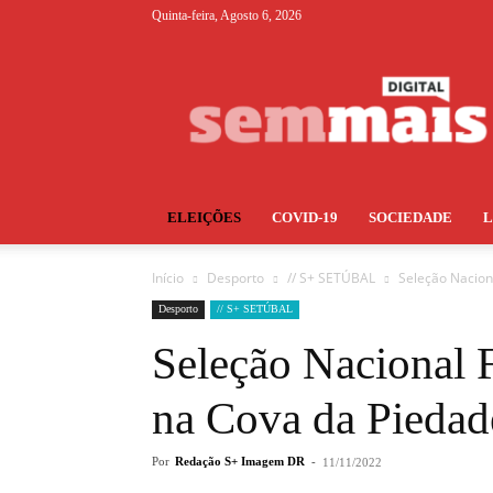
Quinta-feira, Agosto 6, 2026
S+
ELEIÇÕES
COVID-19
SOCIEDADE
Início
Desporto
// S+ SETÚBAL
Seleção Nacion
Desporto
// S+ SETÚBAL
Seleção Nacional F
na Cova da Piedad
Por
Redação S+ Imagem DR
-
11/11/2022