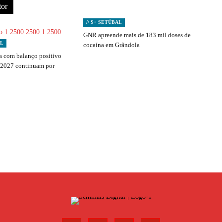
tor
// S+ SETÚBAL
GNR apreende mais de 183 mil doses de
AL
cocaína em Grândola
 com balanço positivo
 2027 continuam por