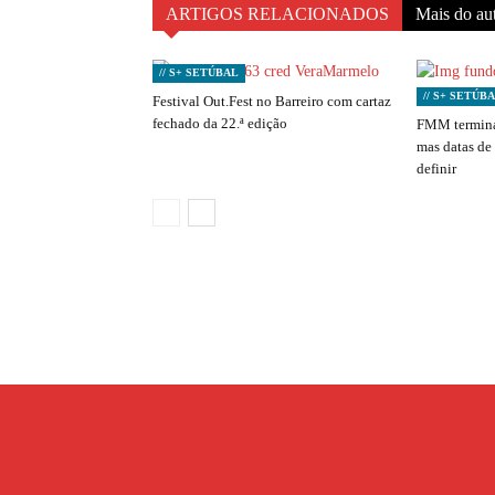
ARTIGOS RELACIONADOS
Mais do au
// S+ SETÚBAL
// S+ SETÚB
Festival Out.Fest no Barreiro com cartaz
fechado da 22.ª edição
FMM termina
mas datas de
definir