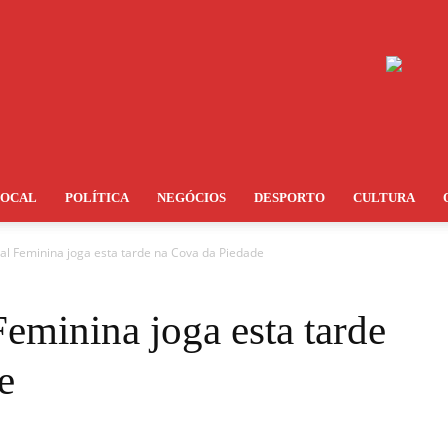
LOCAL
POLÍTICA
NEGÓCIOS
DESPORTO
CULTURA
al Feminina joga esta tarde na Cova da Piedade
eminina joga esta tarde
e