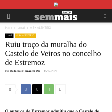
Início
Local
// S+ ALENTEJO
Local
// S+ ALENTEJO
Ruiu troço da muralha do
Castelo de Veiros no concelho
de Estremoz
Por
Redação S+ Imagem DR
-
15/12/2022
O autarca de Estremoz admitiu que o Castelo de