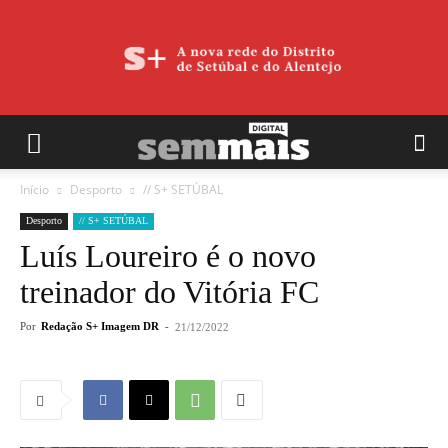
Início
Desporto
// S+ SETÚBAL
Desporto
// S+ SETÚBAL
Luís Loureiro é o novo
treinador do Vitória FC
Por
Redação S+ Imagem DR
-
21/12/2022