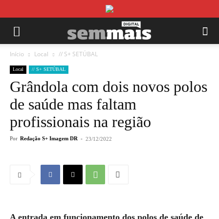
Início
Local
// S+ SETÚBAL
Local
// S+ SETÚBAL
Grândola com dois novos polos
de saúde mas faltam
profissionais na região
Por
Redação S+ Imagem DR
-
23/12/2022
A entrada em funcionamento dos polos de saúde de