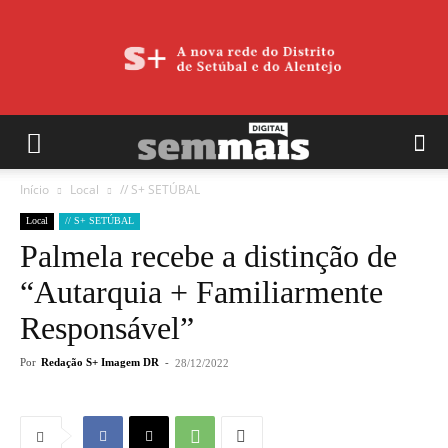
Início
Local
// S+ SETÚBAL
Local
// S+ SETÚBAL
Palmela recebe a distinção de
“Autarquia + Familiarmente
Responsável”
Por
Redação S+ Imagem DR
-
28/12/2022