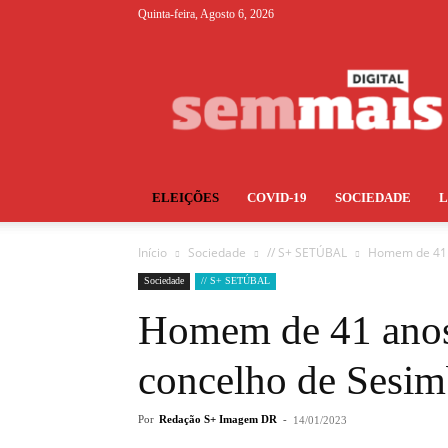
Quinta-feira, Agosto 6, 2026
S+
ELEIÇÕES
COVID-19
SOCIEDADE
Início
Sociedade
// S+ SETÚBAL
Homem de 41 
Sociedade
// S+ SETÚBAL
Homem de 41 anos
concelho de Sesim
Por
Redação S+ Imagem DR
-
14/01/2023