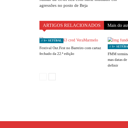
agressões no posto de Beja
ARTIGOS RELACIONADOS
Mais do au
// S+ SETÚBAL
// S+ SETÚB
Festival Out.Fest no Barreiro com cartaz
fechado da 22.ª edição
FMM termina
mas datas de
definir