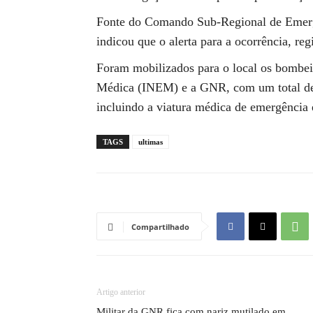
Fonte do Comando Sub-Regional de Emergê
indicou que o alerta para a ocorrência, re
Foram mobilizados para o local os bombei
Médica (INEM) e a GNR, com um total de s
incluindo a viatura médica de emergênci
TAGS
ultimas
Compartilhado
Artigo anterior
Militar da GNR fica com nariz mutilado em