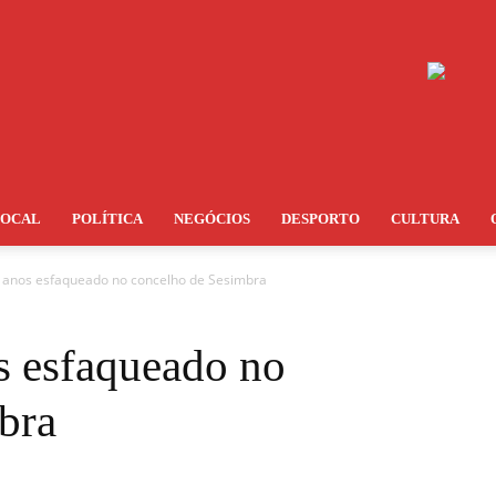
LOCAL
POLÍTICA
NEGÓCIOS
DESPORTO
CULTURA
anos esfaqueado no concelho de Sesimbra
 esfaqueado no
bra