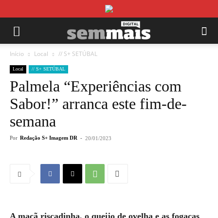
Início
Local
// S+ SETÚBAL
Local
// S+ SETÚBAL
Palmela “Experiências com
Sabor!” arranca este fim-de-
semana
Por
Redação S+ Imagem DR
-
20/01/2023
A maçã riscadinha, o queijo de ovelha e as fogaças