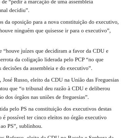
o de “pedir a marcação de uma assembleia
unal decidiu”.
s da oposição para a nova constituição do executivo,
houve ninguém que quisesse ir para o executivo”,
ue “houve juízes que decidiram a favor da CDU e
errota da coligação liderada pelo PCP “no que
s decisões da assembleia e do executivo”.
e, José Russo, eleito da CDU na União das Freguesias
ntou que “o tribunal deu razão à CDU e deliberou
ção dos órgãos nas uniões de freguesias”.
tida pelo PS na constituição dos executivos destas
é possível ter cinco eleitos no órgão executivo
s ao PS”, sublinhou.
os Reforço, eleito da CDU no Bacelo e Senhora da