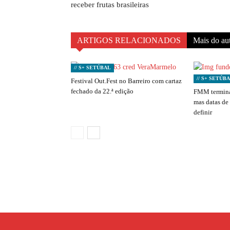
receber frutas brasileiras
ARTIGOS RELACIONADOS
Mais do au
// S+ SETÚBAL
// S+ SETÚB
Festival Out.Fest no Barreiro com cartaz
fechado da 22.ª edição
FMM termina
mas datas de
definir