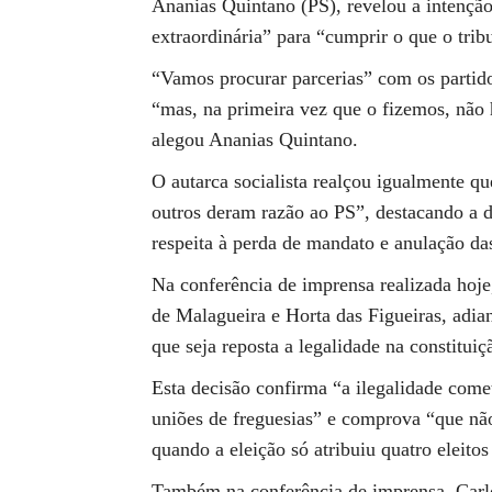
Ananias Quintano (PS), revelou a intençã
extraordinária” para “cumprir o que o trib
“Vamos procurar parcerias” com os partido
“mas, na primeira vez que o fizemos, não 
alegou Ananias Quintano.
O autarca socialista realçou igualmente q
outros deram razão ao PS”, destacando a d
respeita à perda de mandato e anulação da
Na conferência de imprensa realizada hoj
de Malagueira e Horta das Figueiras, adia
que seja reposta a legalidade na constitui
Esta decisão confirma “a ilegalidade come
uniões de freguesias” e comprova “que não 
quando a eleição só atribuiu quatro eleito
Também na conferência de imprensa, Carl