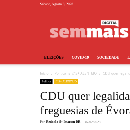
Sábado, Agosto 8, 2026
S+
ELEIÇÕES
COVID-19
SOCIEDADE
Início
Política
// S+ ALENTEJO
CDU quer legali
Política
// S+ ALENTEJO
CDU quer legalida
freguesias de Évor
Por
Redação S+ Imagem DR
-
07/02/2023