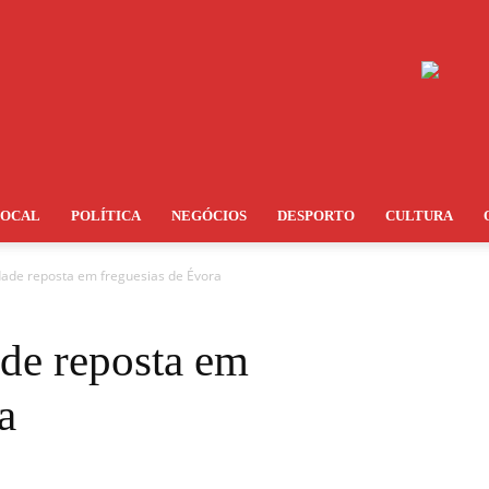
LOCAL
POLÍTICA
NEGÓCIOS
DESPORTO
CULTURA
dade reposta em freguesias de Évora
de reposta em
a