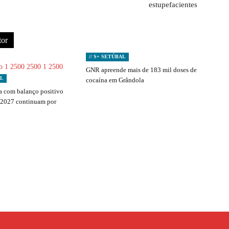
estupefacientes
tor
// S+ SETÚBAL
GNR apreende mais de 183 mil doses de
AL
cocaína em Grândola
 com balanço positivo
 2027 continuam por