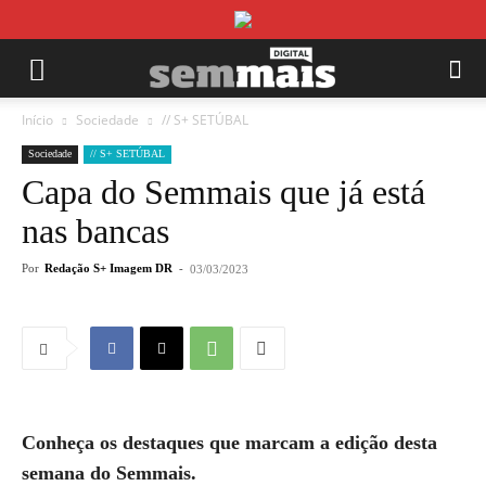
Início
Sociedade
// S+ SETÚBAL
Sociedade
// S+ SETÚBAL
Capa do Semmais que já está
nas bancas
Por
Redação S+ Imagem DR
-
03/03/2023
Conheça os destaques que marcam a edição desta
semana do Semmais.