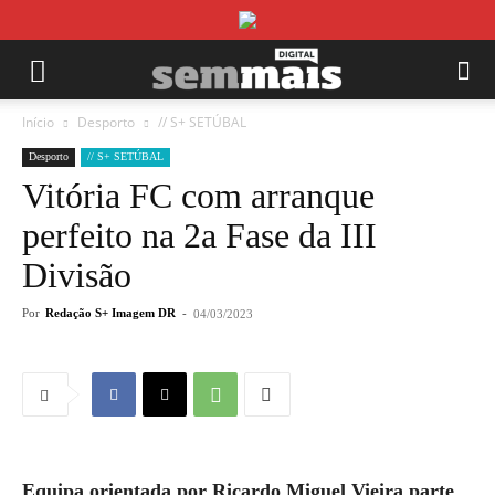
Início
Desporto
// S+ SETÚBAL
Desporto
// S+ SETÚBAL
Vitória FC com arranque
perfeito na 2a Fase da III
Divisão
Por
Redação S+ Imagem DR
-
04/03/2023
Equipa orientada por Ricardo Miguel Vieira parte