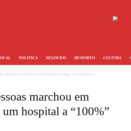
LOCAL
POLÍTICA
NEGÓCIOS
DESPORTO
CULTURA
e pessoas marchou em Setúbal para exigir um hospital a...
essoas marchou em
r um hospital a “100%”