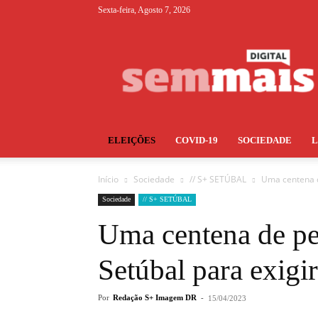
Sexta-feira, Agosto 7, 2026
S+
ELEIÇÕES
COVID-19
SOCIEDADE
Início
Sociedade
// S+ SETÚBAL
Uma centena d
Sociedade
// S+ SETÚBAL
Uma centena de p
Setúbal para exigi
Por
Redação S+ Imagem DR
-
15/04/2023