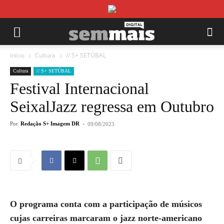
Início
Cultura
// S+ SETÚBAL
Cultura
// S+ SETÚBAL
Festival Internacional
SeixalJazz regressa em Outubro
Por
Redação S+ Imagem DR
-
09/08/2023
O programa conta com a participação de músicos
cujas carreiras marcaram o jazz norte-americano