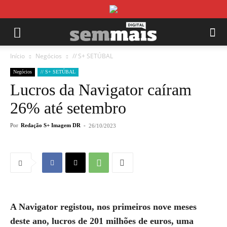
Início
Negócios
// S+ SETÚBAL
Negócios
// S+ SETÚBAL
Lucros da Navigator caíram
26% até setembro
Por
Redação S+ Imagem DR
-
26/10/2023
A Navigator registou, nos primeiros nove meses
deste ano, lucros de 201 milhões de euros, uma