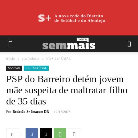
Início
Sociedade
// S+ SETÚBAL
Sociedade
// S+ SETÚBAL
PSP do Barreiro detém jovem
mãe suspeita de maltratar filho
de 35 dias
Por
Redação S+ Imagem DR
-
12/12/2023