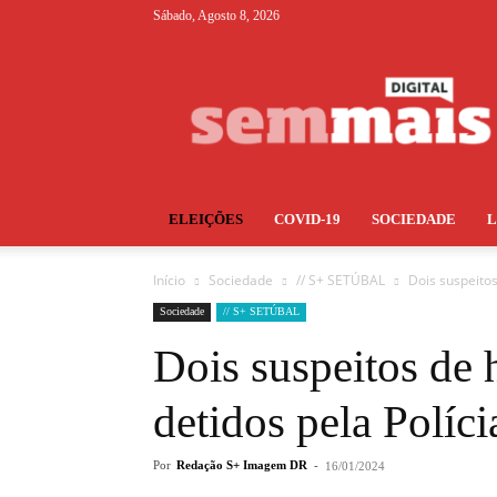
Sábado, Agosto 8, 2026
S+
ELEIÇÕES
COVID-19
SOCIEDADE
Início
Sociedade
// S+ SETÚBAL
Dois suspeitos
Sociedade
// S+ SETÚBAL
Dois suspeitos de 
detidos pela Políci
Por
Redação S+ Imagem DR
-
16/01/2024