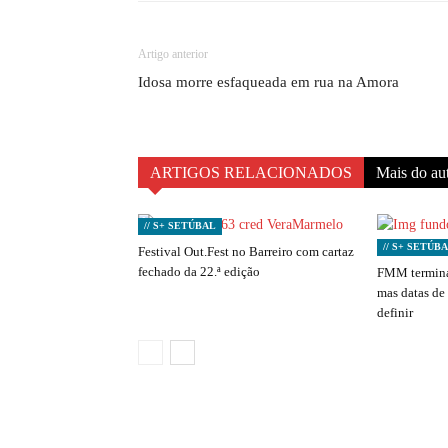
Artigo anterior
Idosa morre esfaqueada em rua na Amora
ARTIGOS RELACIONADOS
Mais do au
// S+ SETÚBAL
// S+ SETÚB
Festival Out.Fest no Barreiro com cartaz
fechado da 22.ª edição
FMM termina
mas datas de
definir