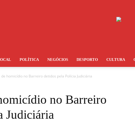
LOCAL
POLÍTICA
NEGÓCIOS
DESPORTO
CULTURA
 de homicídio no Barreiro detidos pela Polícia Judiciária
homicídio no Barreiro
a Judiciária