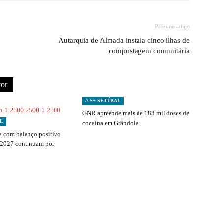
Próximo artigo
Autarquia de Almada instala cinco ilhas de
compostagem comunitária
tor
// S+ SETÚBAL
GNR apreende mais de 183 mil doses de
AL
cocaína em Grândola
 com balanço positivo
 2027 continuam por