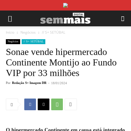
Início
Negócios
// S+ SETÚBAL
Negócios
// S+ SETÚBAL
Sonae vende hipermercado
Continente Montijo ao Fundo
VIP por 33 milhões
Por
Redação S+ Imagem DR
-
18/01/2024
O hipermercado Continente em causa está integrado