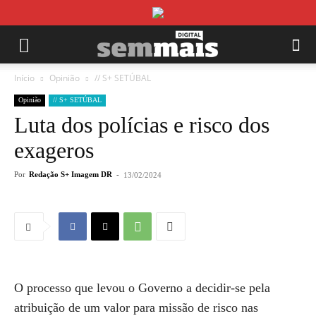
Início
Opinião
// S+ SETÚBAL
Opinião
// S+ SETÚBAL
Luta dos polícias e risco dos
exageros
Por
Redação S+ Imagem DR
-
13/02/2024
O processo que levou o Governo a decidir-se pela
atribuição de um valor para missão de risco nas