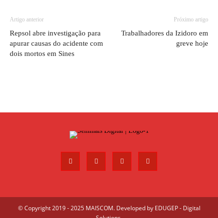
Artigo anterior
Próximo artigo
Repsol abre investigação para
Trabalhadores da Izidoro em
apurar causas do acidente com
greve hoje
dois mortos em Sines
© Copyright 2019 - 2025 MAISCOM. Developed by
EDUGEP - Digital
Solutions
.