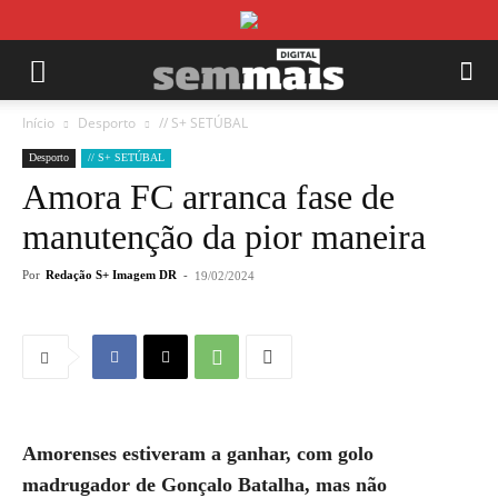
Início
Desporto
// S+ SETÚBAL
Desporto
// S+ SETÚBAL
Amora FC arranca fase de
manutenção da pior maneira
Por
Redação S+ Imagem DR
-
19/02/2024
Amorenses estiveram a ganhar, com golo
madrugador de Gonçalo Batalha, mas não