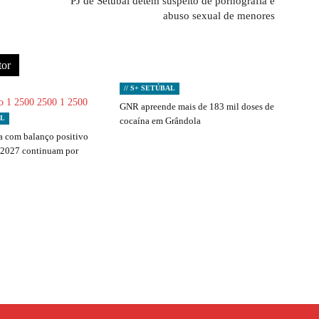
PJ de Setúbal detém suspeito de pornografia e
abuso sexual de menores
tor
// S+ SETÚBAL
GNR apreende mais de 183 mil doses de
AL
cocaína em Grândola
 com balanço positivo
 2027 continuam por