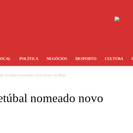
LOCAL
POLÍTICA
NEGÓCIOS
DESPORTO
CULTURA
 de Setúbal nomeado novo bispo de Beja
Setúbal nomeado novo