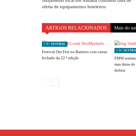
Alojamento local em Almada colmatou falta de
oferta de equipamentos hoteleiros
ARTIGOS RELACIONADOS
Mais do au
// S+ SETÚBAL
// S+ SETÚB
Festival Out.Fest no Barreiro com cartaz
fechado da 22.ª edição
FMM termina
mas datas de
definir