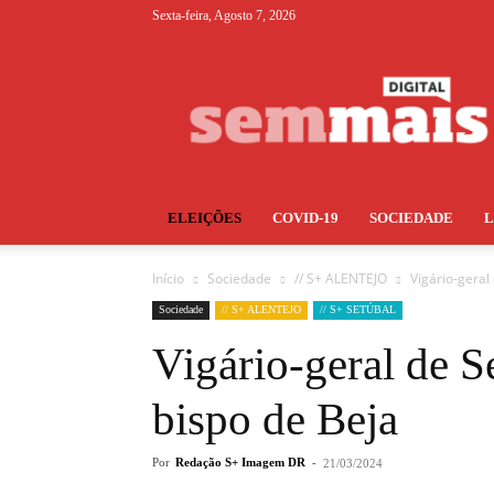
Sexta-feira, Agosto 7, 2026
S+
ELEIÇÕES
COVID-19
SOCIEDADE
Início
Sociedade
// S+ ALENTEJO
Vigário-geral
Sociedade
// S+ ALENTEJO
// S+ SETÚBAL
Vigário-geral de 
bispo de Beja
Por
Redação S+ Imagem DR
-
21/03/2024