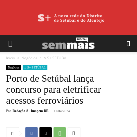
Início
Negócios
// S+ SETÚBAL
Negócios
// S+ SETÚBAL
Porto de Setúbal lança
concurso para eletrificar
acessos ferroviários
Por
Redação S+ Imagem DR
-
11/04/2024