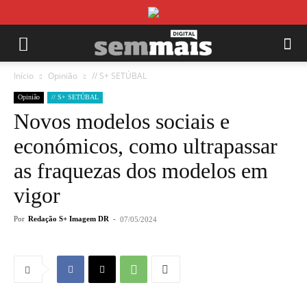
Início
Opinião
// S+ SETÚBAL
Opinião
// S+ SETÚBAL
Novos modelos sociais e
económicos, como ultrapassar
as fraquezas dos modelos em
vigor
Por
Redação S+ Imagem DR
-
07/05/2024