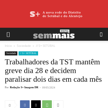
Início
Sociedade
// S+ SETÚBAL
Sociedade
// S+ SETÚBAL
Trabalhadores da TST mantêm
greve dia 28 e decidem
paralisar dois dias em cada mês
Por
Redação S+ Imagem DR
-
09/05/2024