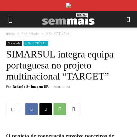
Início
Sociedade
// S+ SETÚBAL
Sociedade
// S+ SETÚBAL
SIMARSUL integra equipa
portuguesa no projeto
multinacional “TARGET”
Por
Redação S+ Imagem DR
-
30/07/2024
O projeto de cooperação envolve parceiros de