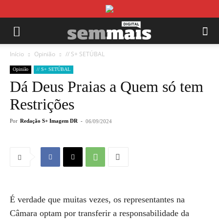
Início
Opinião
// S+ SETÚBAL
Opinião
// S+ SETÚBAL
Dá Deus Praias a Quem só tem
Restrições
Por
Redação S+ Imagem DR
-
06/09/2024
É verdade que muitas vezes, os representantes na
Câmara optam por transferir a responsabilidade da