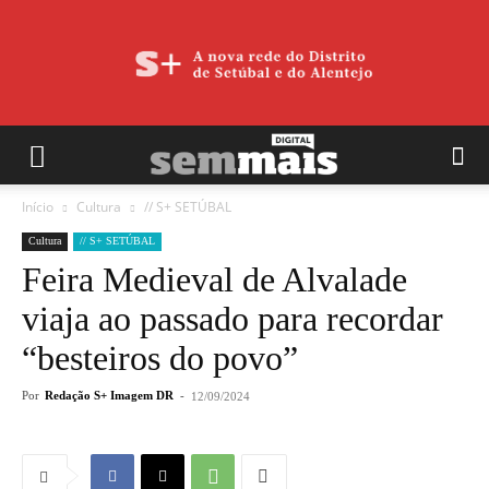
Início
Cultura
// S+ SETÚBAL
Cultura
// S+ SETÚBAL
Feira Medieval de Alvalade
viaja ao passado para recordar
“besteiros do povo”
Por
Redação S+ Imagem DR
-
12/09/2024