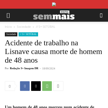
Início
Sociedade
// S+ SETÚBAL
Sociedade
// S+ SETÚBAL
Acidente de trabalho na
Lisnave causa morte de homem
de 48 anos
Por
Redação S+ Imagem DR
-
18/09/2024
Um homem de 48 anos morreu num acidente de