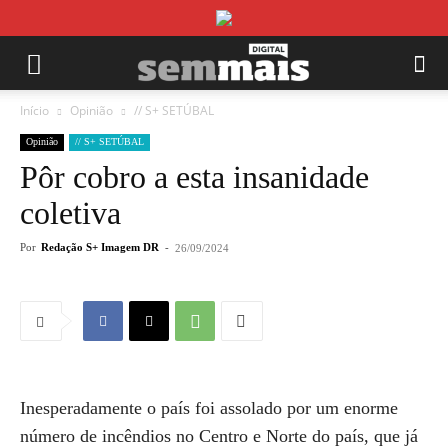
Início
Opinião
// S+ SETÚBAL
Opinião
// S+ SETÚBAL
Pôr cobro a esta insanidade
coletiva
Por
Redação S+ Imagem DR
-
26/09/2024
Inesperadamente o país foi assolado por um enorme
número de incêndios no Centro e Norte do país, que já