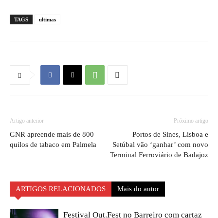
TAGS
ultimas
Artigo anterior
Próximo artigo
GNR apreende mais de 800
Portos de Sines, Lisboa e
quilos de tabaco em Palmela
Setúbal vão ‘ganhar’ com novo
Terminal Ferroviário de Badajoz
ARTIGOS RELACIONADOS
Mais do autor
Festival Out.Fest no Barreiro com cartaz