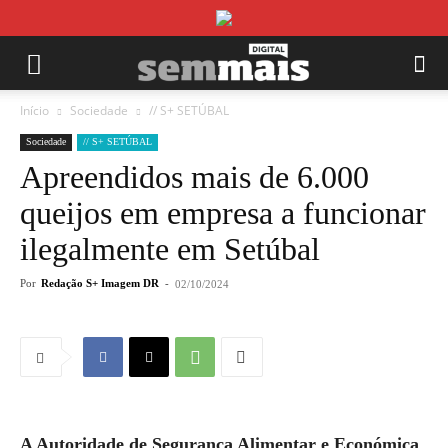
Início
Sociedade
// S+ SETÚBAL
Sociedade
// S+ SETÚBAL
Apreendidos mais de 6.000
queijos em empresa a funcionar
ilegalmente em Setúbal
Por
Redação S+ Imagem DR
-
02/10/2024
A Autoridade de Segurança Alimentar e Económica