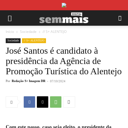
Início
Sociedade
// S+ ALENTEJO
Sociedade
// S+ ALENTEJO
José Santos é candidato à
presidência da Agência de
Promoção Turística do Alentejo
Por
Redação S+ Imagem DR
-
07/10/2024
Com este passo, caso seja eleito, o presidente da