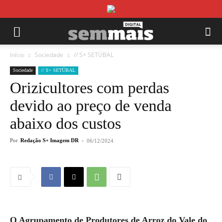
Início
Sociedade
// S+ SETÚBAL
Sociedade
// S+ SETÚBAL
Orizicultores com perdas
devido ao preço de venda
abaixo dos custos
Por
Redação S+ Imagem DR
-
06/12/2024
O Agrupamento de Produtores de Arroz do Vale do