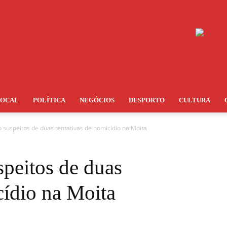
LOCAL
POLÍTICA
NEGÓCIOS
DESPORTO
CULTURA
o suspeitos de duas tentativas de homicídio na Moita
speitos de duas
cídio na Moita