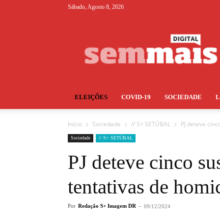
Sábado, Agosto 8, 2026
S+
ELEIÇÕES
COVID-19
SOCIEDADE
Início
Sociedade
// S+ SETÚBAL
PJ deteve cinc
Sociedade
// S+ SETÚBAL
PJ deteve cinco su
tentativas de homi
Por
Redação S+ Imagem DR
-
09/12/2024