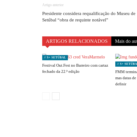
Artigo anterior
Presidente considera requalificação do Museu de
Setúbal “obra de requinte notável”
ARTIGOS RELACIONADOS
Mais do au
// S+ SETÚBAL
// S+ SETÚB
Festival Out.Fest no Barreiro com cartaz
fechado da 22.ª edição
FMM termina
mas datas de
definir