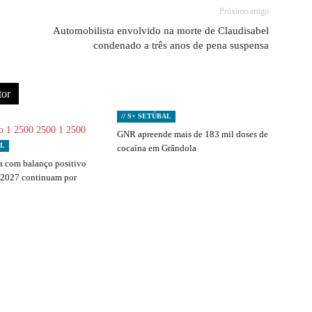
Próximo artigo
Automobilista envolvido na morte de Claudisabel
condenado a três anos de pena suspensa
tor
// S+ SETÚBAL
GNR apreende mais de 183 mil doses de
AL
cocaína em Grândola
 com balanço positivo
 2027 continuam por