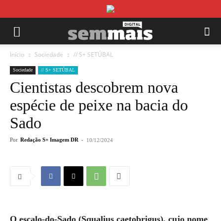
Início
Sociedade
// S+ SETÚBAL
Sociedade
// S+ SETÚBAL
Cientistas descobrem nova
espécie de peixe na bacia do
Sado
Por
Redação S+ Imagem DR
-
10/12/2024
O escalo-do-Sado (Squalius caetobrigus), cujo nome