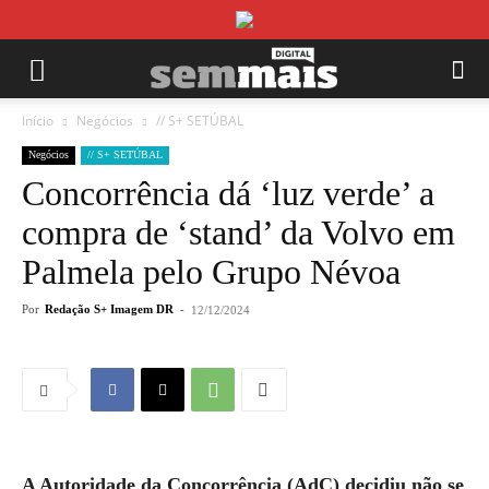
Início
Negócios
// S+ SETÚBAL
Negócios
// S+ SETÚBAL
Concorrência dá ‘luz verde’ a
compra de ‘stand’ da Volvo em
Palmela pelo Grupo Névoa
Por
Redação S+ Imagem DR
-
12/12/2024
A Autoridade da Concorrência (AdC) decidiu não se