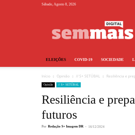
Sábado, Agosto 8, 2026
S+
ELEIÇÕES
COVID-19
SOCIEDADE
Início
Opinião
// S+ SETÚBAL
Resiliência e pr
Opinião
// S+ SETÚBAL
Resiliência e prep
futuros
Por
Redação S+ Imagem DR
-
16/12/2024