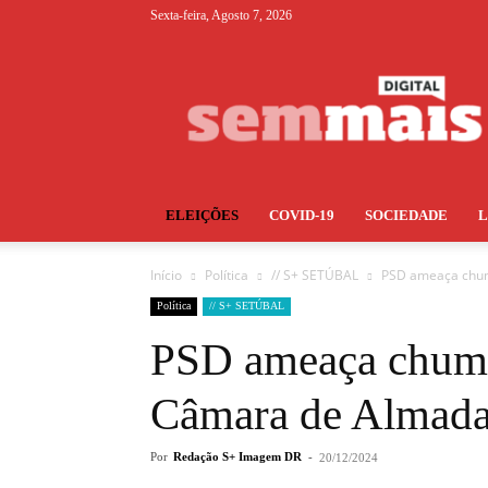
Sexta-feira, Agosto 7, 2026
S+
ELEIÇÕES
COVID-19
SOCIEDADE
Início
Política
// S+ SETÚBAL
PSD ameaça chum
Política
// S+ SETÚBAL
PSD ameaça chum
Câmara de Almada
Por
Redação S+ Imagem DR
-
20/12/2024