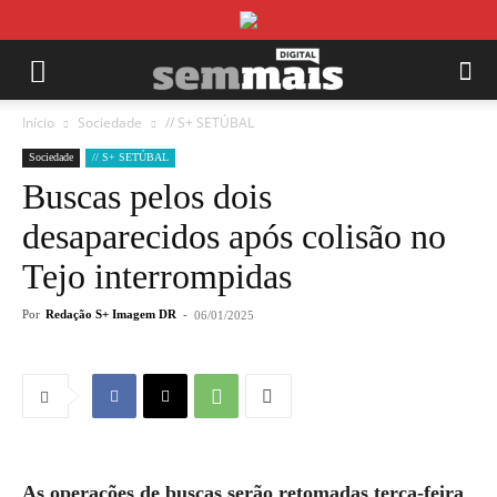
Início
Sociedade
// S+ SETÚBAL
Sociedade
// S+ SETÚBAL
Buscas pelos dois
desaparecidos após colisão no
Tejo interrompidas
Por
Redação S+ Imagem DR
-
06/01/2025
As operações de buscas serão retomadas terça-feira