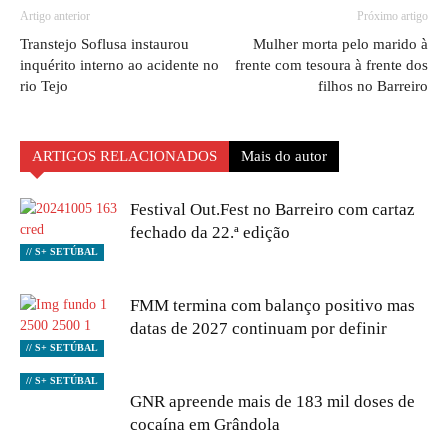
Artigo anterior
Próximo artigo
Transtejo Soflusa instaurou
Mulher morta pelo marido à
inquérito interno ao acidente no
frente com tesoura à frente dos
rio Tejo
filhos no Barreiro
ARTIGOS RELACIONADOS
Mais do autor
Festival Out.Fest no Barreiro com cartaz
fechado da 22.ª edição
// S+ SETÚBAL
FMM termina com balanço positivo mas
datas de 2027 continuam por definir
// S+ SETÚBAL
// S+ SETÚBAL
GNR apreende mais de 183 mil doses de
cocaína em Grândola