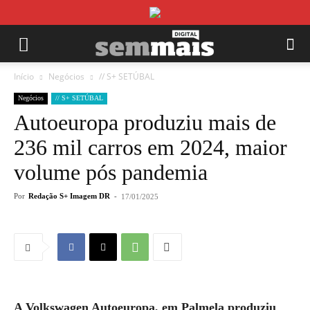
Início
Negócios
// S+ SETÚBAL
Negócios
// S+ SETÚBAL
Autoeuropa produziu mais de
236 mil carros em 2024, maior
volume pós pandemia
Por
Redação S+ Imagem DR
-
17/01/2025
A Volkswagen Autoeuropa, em Palmela produziu