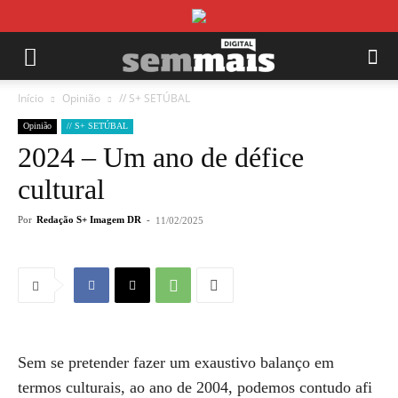
Início
Opinião
// S+ SETÚBAL
Opinião
// S+ SETÚBAL
2024 – Um ano de défice
cultural
Por
Redação S+ Imagem DR
-
11/02/2025
Sem se pretender fazer um exaustivo balanço em
termos culturais, ao ano de 2004, podemos contudo afi