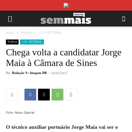
Início
Política
// S+ SETÚBAL
Política
// S+ SETÚBAL
Chega volta a candidatar Jorge
Maia à Câmara de Sines
Por
Redação S+ Imagem DR
-
03/03/2025
Foto: Nuno Gabriel
O técnico auxiliar portuário Jorge Maia vai ser o