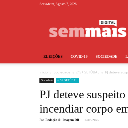
Sexta-feira, Agosto 7, 2026
S+
ELEIÇÕES
COVID-19
SOCIEDADE
Início
Sociedade
// S+ SETÚBAL
PJ deteve sus
Sociedade
// S+ SETÚBAL
PJ deteve suspeit
incendiar corpo em
Por
Redação S+ Imagem DR
-
06/03/2025