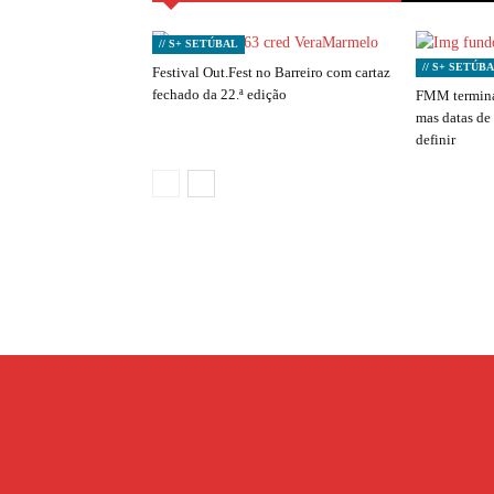
// S+ SETÚBAL
// S+ SETÚB
Festival Out.Fest no Barreiro com cartaz
fechado da 22.ª edição
FMM termina
mas datas de
definir