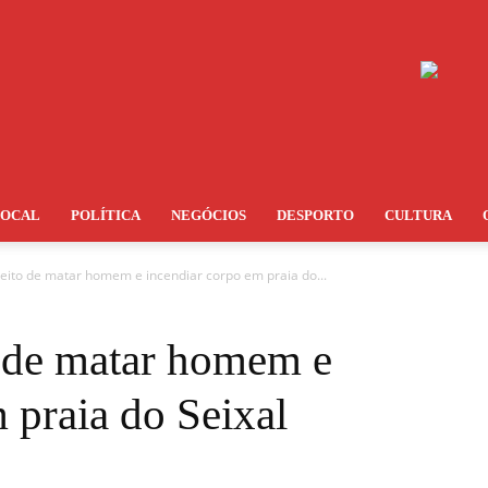
LOCAL
POLÍTICA
NEGÓCIOS
DESPORTO
CULTURA
peito de matar homem e incendiar corpo em praia do...
o de matar homem e
 praia do Seixal