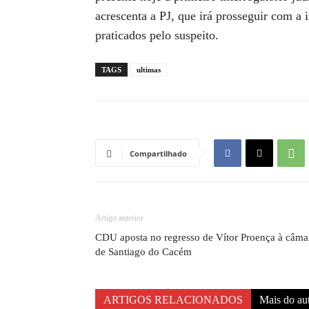
acrescenta a PJ, que irá prosseguir com a i
praticados pelo suspeito.
TAGS
ultimas
Compartilhado
Artigo anterior
CDU aposta no regresso de Vítor Proença à câma
de Santiago do Cacém
ARTIGOS RELACIONADOS
Mais do au