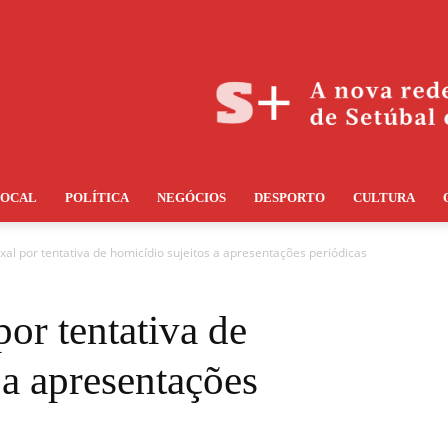
LOCAL
POLÍTICA
NEGÓCIOS
DESPORTO
CULTURA
xal por tentativa de homicídio sujeitos a apresentações periódicas
por tentativa de
 a apresentações