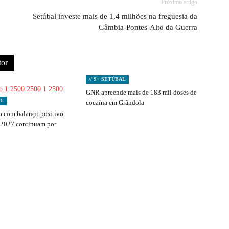
Próximo artigo
Setúbal investe mais de 1,4 milhões na freguesia da
Gâmbia-Pontes-Alto da Guerra
tor
// S+ SETÚBAL
GNR apreende mais de 183 mil doses de
AL
cocaína em Grândola
 com balanço positivo
 2027 continuam por