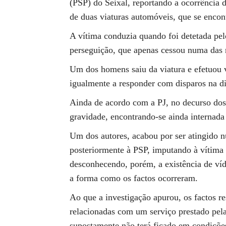
(PSP) do Seixal, reportando a ocorrência 
de duas viaturas automóveis, que se encon
A vítima conduzia quando foi detetada pelo
perseguição, que apenas cessou numa das 
Um dos homens saiu da viatura e efetuou v
igualmente a responder com disparos na di
Ainda de acordo com a PJ, no decurso dos 
gravidade, encontrando-se ainda internada 
Um dos autores, acabou por ser atingido 
posteriormente à PSP, imputando à vítima a
desconhecendo, porém, a existência de ví
a forma como os factos ocorreram.
Ao que a investigação apurou, os factos r
relacionadas com um serviço prestado pela
supostamente não terá ficado em condições