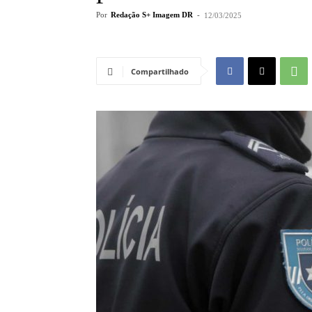
Por
Redação S+ Imagem DR
-
12/03/2025
Compartilhado