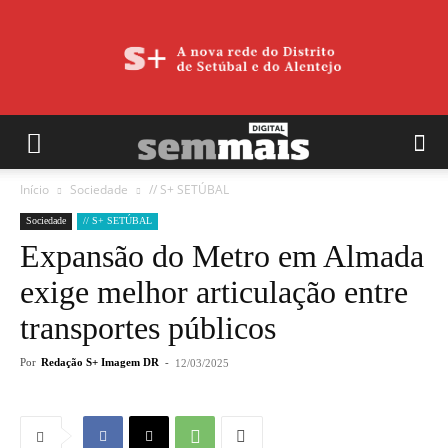
Início
Sociedade
// S+ SETÚBAL
Sociedade
// S+ SETÚBAL
Expansão do Metro em Almada
exige melhor articulação entre
transportes públicos
Por
Redação S+ Imagem DR
-
12/03/2025