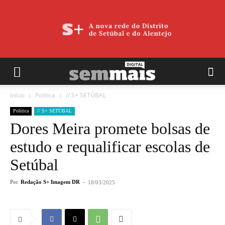
Início
Política
// S+ SETÚBAL
Política
// S+ SETÚBAL
Dores Meira promete bolsas de
estudo e requalificar escolas de
Setúbal
Por
Redação S+ Imagem DR
-
18/03/2025