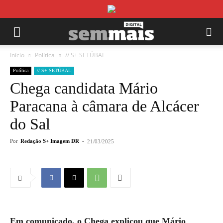
Início
Política
// S+ SETÚBAL
Política
// S+ SETÚBAL
Chega candidata Mário
Paracana à câmara de Alcácer
do Sal
Por
Redação S+ Imagem DR
-
21/03/2025
Em comunicado, o Chega explicou que Mário