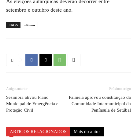
As eleições autárquicas deverão decorrer entre
setembro e outubro deste ano.
TAGS
ultimas
Artigo anterior
Próximo artigo
Sesimbra ativou Plano
Palmela aprovou constituição da
Municipal de Emergência e
Comunidade Intermunicipal da
Proteção Civil
Península de Setúbal
ARTIGOS RELACIONADOS
Mais do autor